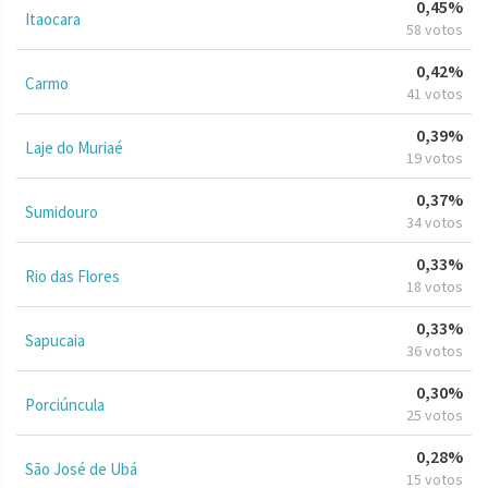
0,45%
Itaocara
58 votos
0,42%
Carmo
41 votos
0,39%
Laje do Muriaé
19 votos
0,37%
Sumidouro
34 votos
0,33%
Rio das Flores
18 votos
0,33%
Sapucaia
36 votos
0,30%
Porciúncula
25 votos
0,28%
São José de Ubá
15 votos