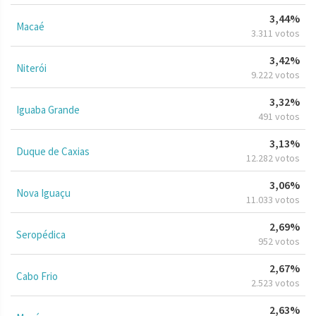
3,44%
Macaé
3.311 votos
3,42%
Niterói
9.222 votos
3,32%
Iguaba Grande
491 votos
3,13%
Duque de Caxias
12.282 votos
3,06%
Nova Iguaçu
11.033 votos
2,69%
Seropédica
952 votos
2,67%
Cabo Frio
2.523 votos
2,63%