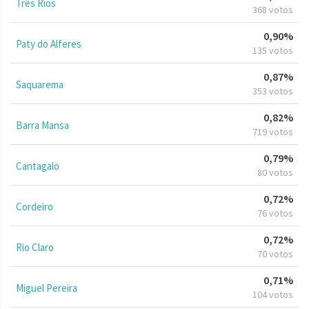
Três Rios
368 votos
0,90%
Paty do Alferes
135 votos
0,87%
Saquarema
353 votos
0,82%
Barra Mansa
719 votos
0,79%
Cantagalo
80 votos
0,72%
Cordeiro
76 votos
0,72%
Rio Claro
70 votos
0,71%
Miguel Pereira
104 votos