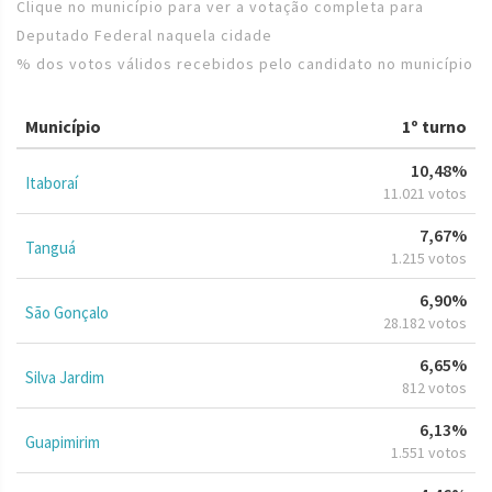
Clique no município para ver a votação completa para
Deputado Federal naquela cidade
% dos votos válidos recebidos pelo candidato no município
Município
1º turno
10,48%
Itaboraí
11.021 votos
7,67%
Tanguá
1.215 votos
6,90%
São Gonçalo
28.182 votos
6,65%
Silva Jardim
812 votos
6,13%
Guapimirim
1.551 votos