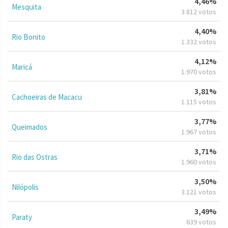
4,46%
Mesquita
3.812 votos
4,40%
Rio Bonito
1.332 votos
4,12%
Maricá
1.970 votos
3,81%
Cachoeiras de Macacu
1.115 votos
3,77%
Queimados
1.967 votos
3,71%
Rio das Ostras
1.960 votos
3,50%
Nilópolis
3.121 votos
3,49%
Paraty
639 votos