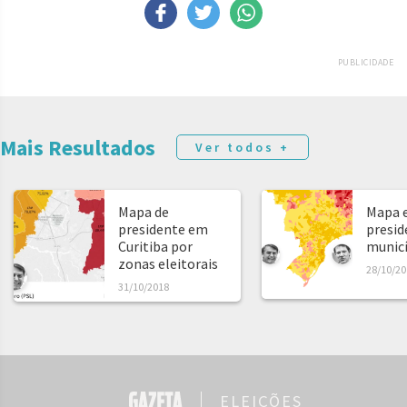
PUBLICIDADE
Mais Resultados
Ver todos +
Mapa de
Mapa e
presidente em
presid
Curitiba por
municíp
zonas eleitorais
28/10/20
31/10/2018
ELEIÇÕES