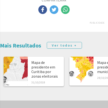
COMPARTILHAR
PUBLICIDADE
Mais Resultados
Ver todos +
Mapa de
Mapa e
presidente em
presid
Curitiba por
municíp
zonas eleitorais
28/10/20
31/10/2018