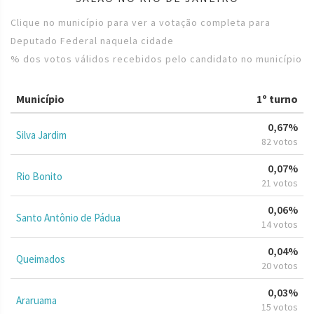
Clique no município para ver a votação completa para
Deputado Federal naquela cidade
% dos votos válidos recebidos pelo candidato no município
Município
1º turno
0,67%
Silva Jardim
82 votos
0,07%
Rio Bonito
21 votos
0,06%
Santo Antônio de Pádua
14 votos
0,04%
Queimados
20 votos
0,03%
Araruama
15 votos