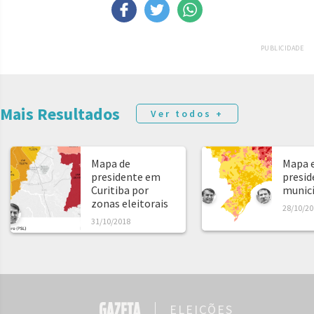
PUBLICIDADE
Mais Resultados
Ver todos +
Mapa de
Mapa e
presidente em
presid
Curitiba por
municíp
zonas eleitorais
28/10/20
31/10/2018
ELEIÇÕES