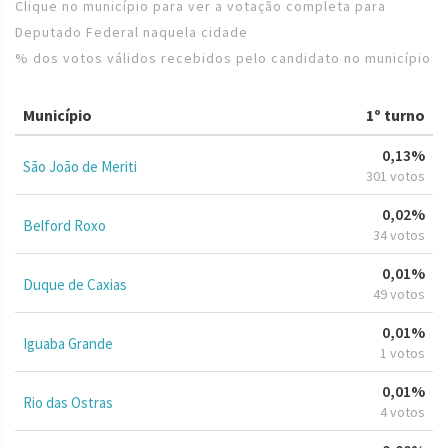
Clique no município para ver a votação completa para
Deputado Federal naquela cidade
% dos votos válidos recebidos pelo candidato no município
Município
1º turno
0,13%
São João de Meriti
301 votos
0,02%
Belford Roxo
34 votos
0,01%
Duque de Caxias
49 votos
0,01%
Iguaba Grande
1 votos
0,01%
Rio das Ostras
4 votos