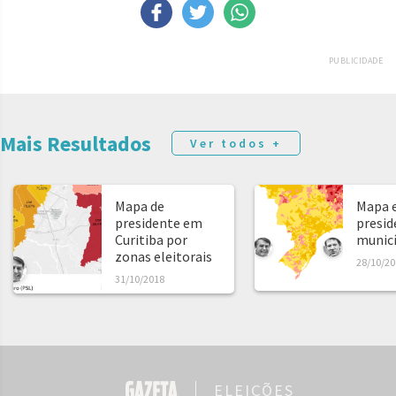
PUBLICIDADE
Mais Resultados
Ver todos +
Mapa de
Mapa e
presidente em
presid
Curitiba por
municíp
zonas eleitorais
28/10/20
31/10/2018
ELEIÇÕES