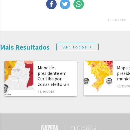
PUBLICIDADE
Mais Resultados
Ver todos +
Mapa de
Mapa e
presidente em
presid
Curitiba por
municíp
zonas eleitorais
28/10/20
31/10/2018
ELEIÇÕES