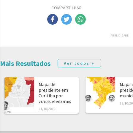
COMPARTILHAR
PUBLICIDADE
Mais Resultados
Ver todos +
Mapa de
Mapa e
presidente em
presid
Curitiba por
municíp
zonas eleitorais
28/10/20
31/10/2018