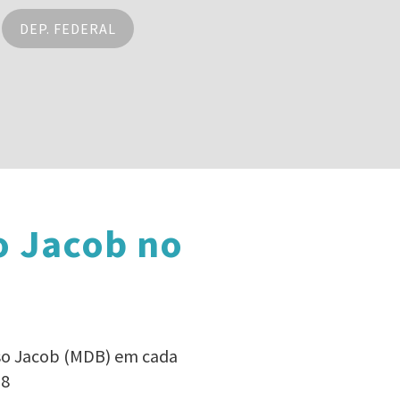
DEP. FEDERAL
o Jacob no
lso Jacob (MDB) em cada
18