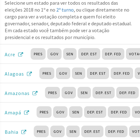
Selecione um estado para ver todos os resultados das
eleições 2018 no 1º e no
2º turno
, ou clique diretamente no
cargo para ver a votação completa e quem foi eleito
governador, senador, deputado federal e deputado estadual.
Em cada estado você também pode ver a votação
presidencial e os resultados por município.
Acre
PRES
GOV
SEN
DEP. EST
DEP. FED
VOTA
Alagoas
PRES
GOV
SEN
DEP. EST
DEP. FED
Amazonas
PRES
GOV
SEN
DEP. EST
DEP. FED
Amapá
PRES
GOV
SEN
DEP. EST
DEP. FED
VO
Bahia
PRES
GOV
SEN
DEP. EST
DEP. FED
VOT