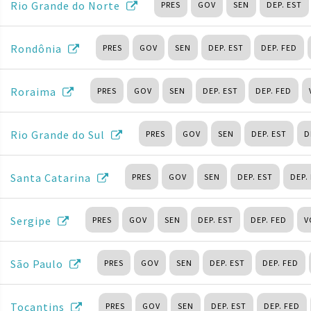
Rio Grande do Norte
PRES
GOV
SEN
DEP. EST
Rondônia
PRES
GOV
SEN
DEP. EST
DEP. FED
Roraima
PRES
GOV
SEN
DEP. EST
DEP. FED
Rio Grande do Sul
PRES
GOV
SEN
DEP. EST
D
Santa Catarina
PRES
GOV
SEN
DEP. EST
DEP.
Sergipe
PRES
GOV
SEN
DEP. EST
DEP. FED
V
São Paulo
PRES
GOV
SEN
DEP. EST
DEP. FED
Tocantins
PRES
GOV
SEN
DEP. EST
DEP. FED