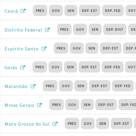
Ceará
PRES
GOV
SEN
DEP. EST
DEP. FED
VOT
Distrito Federal
PRES
GOV
SEN
DEP. DIST
DE
Espírito Santo
PRES
GOV
SEN
DEP. EST
DEP. 
Goiás
PRES
GOV
SEN
DEP. EST
DEP. FED
VOT
Maranhão
PRES
GOV
SEN
DEP. EST
DEP. FED
Minas Gerais
PRES
GOV
SEN
DEP. EST
DEP. FE
Mato Grosso do Sul
PRES
GOV
SEN
DEP. EST