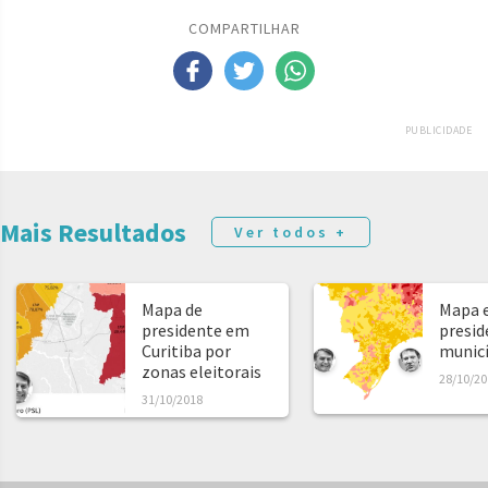
COMPARTILHAR
PUBLICIDADE
Mais Resultados
Ver todos +
Mapa de
Mapa e
presidente em
presid
Curitiba por
municíp
zonas eleitorais
28/10/20
31/10/2018