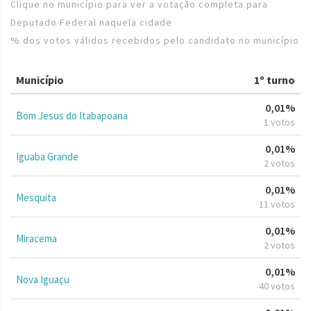
Clique no município para ver a votação completa para
Deputado Federal naquela cidade
% dos votos válidos recebidos pelo candidato no município
Município
1º turno
0,01%
Bom Jesus do Itabapoana
1 votos
0,01%
Iguaba Grande
2 votos
0,01%
Mesquita
11 votos
0,01%
Miracema
2 votos
0,01%
Nova Iguaçu
40 votos