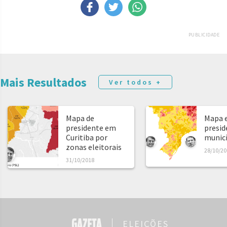
PUBLICIDADE
Mais Resultados
Ver todos +
Mapa de
Mapa e
presidente em
presid
Curitiba por
municíp
zonas eleitorais
28/10/20
31/10/2018
ELEIÇÕES