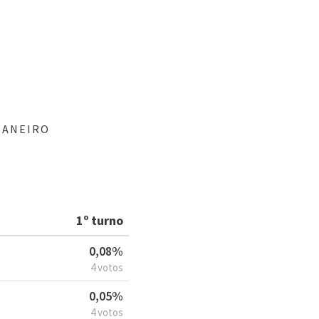
JANEIRO
1º turno
0,08%
4 votos
0,05%
4 votos