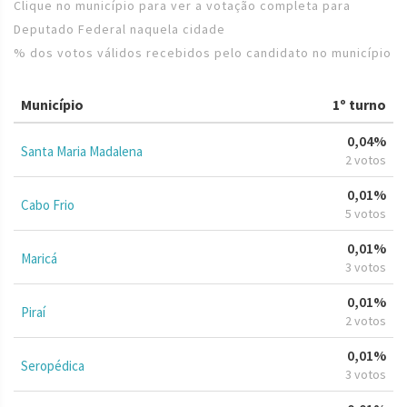
Clique no município para ver a votação completa para
Deputado Federal naquela cidade
% dos votos válidos recebidos pelo candidato no município
Município
1º turno
0,04%
Santa Maria Madalena
2 votos
0,01%
Cabo Frio
5 votos
0,01%
Maricá
3 votos
0,01%
Piraí
2 votos
0,01%
Seropédica
3 votos