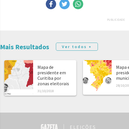
PUBLICIDADE
Mais Resultados
Ver todos +
Mapa de
Mapa e
presidente em
presid
Curitiba por
municíp
zonas eleitorais
28/10/20
31/10/2018
ELEIÇÕES