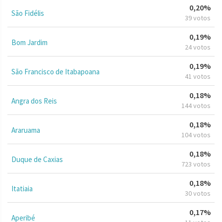
0,20%
São Fidélis
39 votos
0,19%
Bom Jardim
24 votos
0,19%
São Francisco de Itabapoana
41 votos
0,18%
Angra dos Reis
144 votos
0,18%
Araruama
104 votos
0,18%
Duque de Caxias
723 votos
0,18%
Itatiaia
30 votos
0,17%
Aperibé