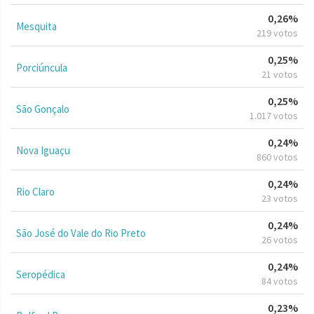
0,26%
Mesquita
219 votos
0,25%
Porciúncula
21 votos
0,25%
São Gonçalo
1.017 votos
0,24%
Nova Iguaçu
860 votos
0,24%
Rio Claro
23 votos
0,24%
São José do Vale do Rio Preto
26 votos
0,24%
Seropédica
84 votos
0,23%