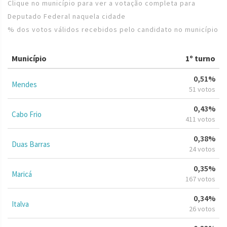
Clique no município para ver a votação completa para
Deputado Federal naquela cidade
% dos votos válidos recebidos pelo candidato no município
Município
1º turno
0,51%
Mendes
51 votos
0,43%
Cabo Frio
411 votos
0,38%
Duas Barras
24 votos
0,35%
Maricá
167 votos
0,34%
Italva
26 votos