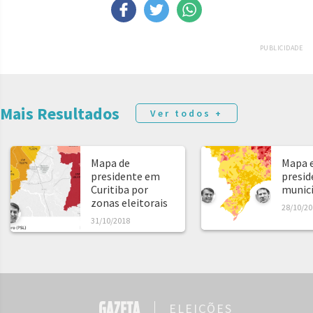
PUBLICIDADE
Mais Resultados
Ver todos +
Mapa de
Mapa e
presidente em
presid
Curitiba por
municíp
zonas eleitorais
28/10/20
31/10/2018
ELEIÇÕES