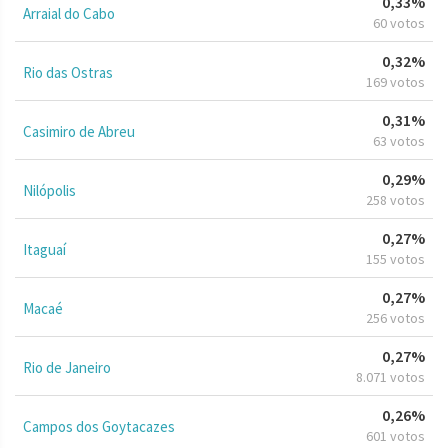
0,33%
Arraial do Cabo
60 votos
0,32%
Rio das Ostras
169 votos
0,31%
Casimiro de Abreu
63 votos
0,29%
Nilópolis
258 votos
0,27%
Itaguaí
155 votos
0,27%
Macaé
256 votos
0,27%
Rio de Janeiro
8.071 votos
0,26%
Campos dos Goytacazes
601 votos