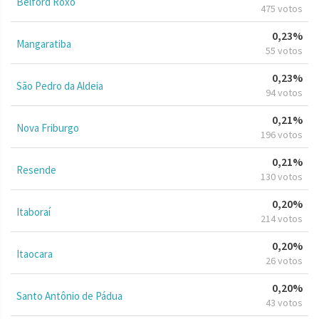
Belford Roxo
475 votos
0,23%
Mangaratiba
55 votos
0,23%
São Pedro da Aldeia
94 votos
0,21%
Nova Friburgo
196 votos
0,21%
Resende
130 votos
0,20%
Itaboraí
214 votos
0,20%
Itaocara
26 votos
0,20%
Santo Antônio de Pádua
43 votos