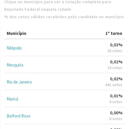
Clique no município para ver a votação completa para
Deputado Federal naquela cidade
% dos votos válidos recebidos pelo candidato no município
Município
1º turno
0,03%
Nilópolis
28 votos
0,02%
Mesquita
16 votos
0,02%
Rio de Janeiro
641 votos
0,01%
Maricá
6 votos
0,00%
Belford Roxo
6 votos