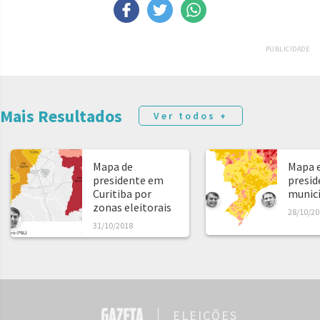
PUBLICIDADE
Mais Resultados
Ver todos +
Mapa de
Mapa e
presidente em
presid
Curitiba por
municíp
zonas eleitorais
28/10/20
31/10/2018
ELEIÇÕES