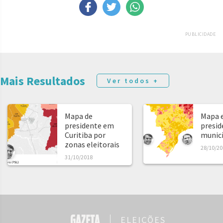
PUBLICIDADE
Mais Resultados
Ver todos +
Mapa de
Mapa e
presidente em
presid
Curitiba por
municíp
zonas eleitorais
28/10/20
31/10/2018
ELEIÇÕES