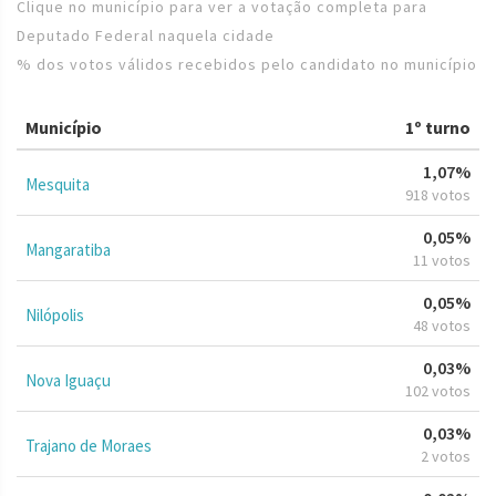
Clique no município para ver a votação completa para
Deputado Federal naquela cidade
% dos votos válidos recebidos pelo candidato no município
Município
1º turno
1,07%
Mesquita
918 votos
0,05%
Mangaratiba
11 votos
0,05%
Nilópolis
48 votos
0,03%
Nova Iguaçu
102 votos
0,03%
Trajano de Moraes
2 votos