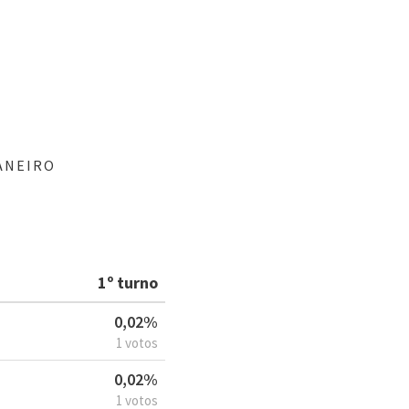
ANEIRO
1º turno
0,02%
1 votos
0,02%
1 votos