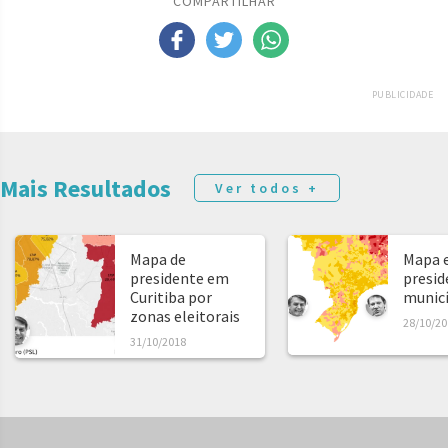
COMPARTILHAR
PUBLICIDADE
Mais Resultados
Ver todos +
Mapa de
Mapa e
presidente em
presid
Curitiba por
municíp
zonas eleitorais
28/10/20
31/10/2018