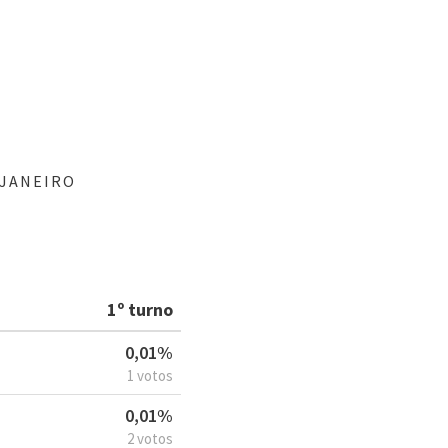
 JANEIRO
1º turno
0,01%
1 votos
0,01%
2 votos