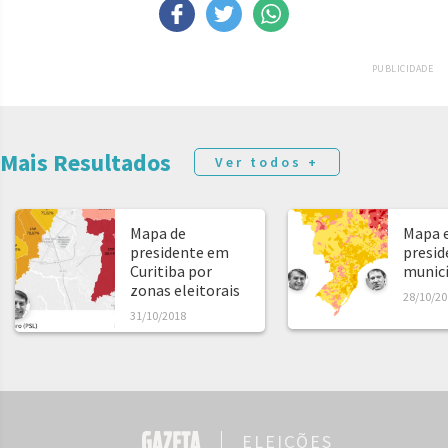
PUBLICIDADE
Mais Resultados
Ver todos +
Mapa de
Mapa e
presidente em
presid
Curitiba por
municíp
zonas eleitorais
28/10/20
31/10/2018
ELEIÇÕES