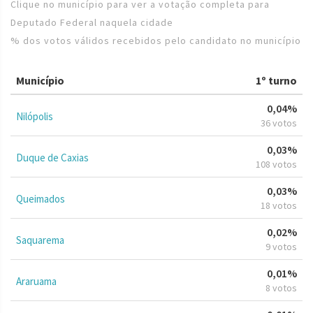
Clique no município para ver a votação completa para
Deputado Federal naquela cidade
% dos votos válidos recebidos pelo candidato no município
Município
1º turno
0,04%
Nilópolis
36 votos
0,03%
Duque de Caxias
108 votos
0,03%
Queimados
18 votos
0,02%
Saquarema
9 votos
0,01%
Araruama
8 votos