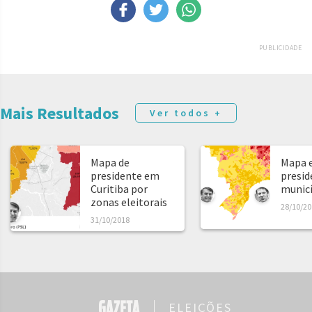
PUBLICIDADE
Mais Resultados
Ver todos +
Mapa de
Mapa e
presidente em
presid
Curitiba por
municíp
zonas eleitorais
28/10/20
31/10/2018
ELEIÇÕES