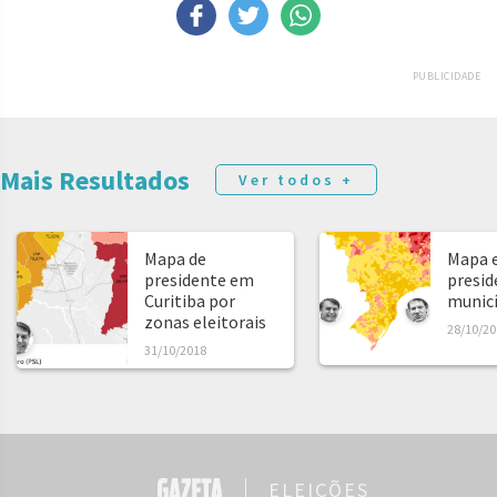
PUBLICIDADE
Mais Resultados
Ver todos +
Mapa de
Mapa e
presidente em
presid
Curitiba por
municíp
zonas eleitorais
28/10/20
31/10/2018
ELEIÇÕES