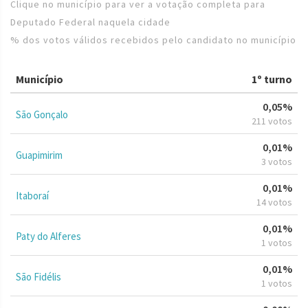
Clique no município para ver a votação completa para
Deputado Federal naquela cidade
% dos votos válidos recebidos pelo candidato no município
Município
1º turno
0,05%
São Gonçalo
211 votos
0,01%
Guapimirim
3 votos
0,01%
Itaboraí
14 votos
0,01%
Paty do Alferes
1 votos
0,01%
São Fidélis
1 votos