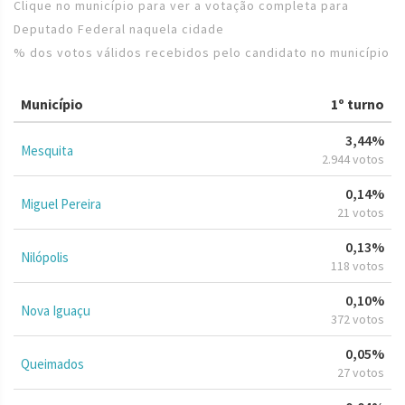
Clique no município para ver a votação completa para
Deputado Federal naquela cidade
% dos votos válidos recebidos pelo candidato no município
Município
1º turno
3,44%
Mesquita
2.944 votos
0,14%
Miguel Pereira
21 votos
0,13%
Nilópolis
118 votos
0,10%
Nova Iguaçu
372 votos
0,05%
Queimados
27 votos