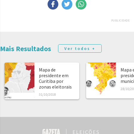
PUBLICIDADE
Mais Resultados
Ver todos +
Mapa de
Mapa e
presidente em
presid
Curitiba por
municíp
zonas eleitorais
28/10/20
31/10/2018
ELEIÇÕES