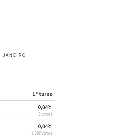
E JANEIRO
1º turno
0,04%
3 votos
0,04%
1.297 votos