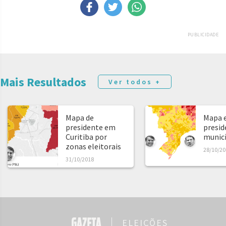
PUBLICIDADE
Mais Resultados
Ver todos +
Mapa de
Mapa e
presidente em
presid
Curitiba por
municíp
zonas eleitorais
28/10/20
31/10/2018
ELEIÇÕES