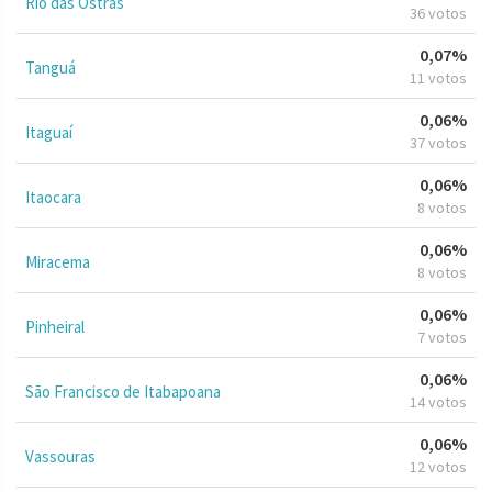
Rio das Ostras
36 votos
0,07%
Tanguá
11 votos
0,06%
Itaguaí
37 votos
0,06%
Itaocara
8 votos
0,06%
Miracema
8 votos
0,06%
Pinheiral
7 votos
0,06%
São Francisco de Itabapoana
14 votos
0,06%
Vassouras
12 votos