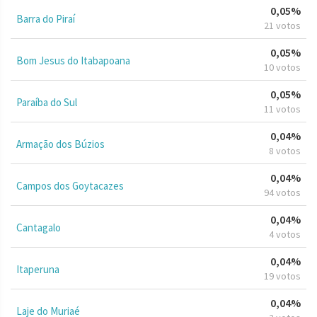
0,05%
Barra do Piraí
21 votos
0,05%
Bom Jesus do Itabapoana
10 votos
0,05%
Paraíba do Sul
11 votos
0,04%
Armação dos Búzios
8 votos
0,04%
Campos dos Goytacazes
94 votos
0,04%
Cantagalo
4 votos
0,04%
Itaperuna
19 votos
0,04%
Laje do Muriaé