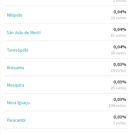
2 votos
0,04%
Nilópolis
33 votos
0,04%
São João de Meriti
81 votos
0,04%
Teresópolis
28 votos
0,03%
Araruama
19 votos
0,03%
Mesquita
25 votos
0,03%
Nova Iguaçu
104 votos
0,03%
Paracambi
7 votos