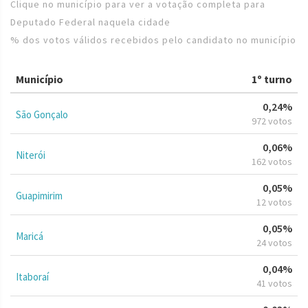
Clique no município para ver a votação completa para
Deputado Federal naquela cidade
% dos votos válidos recebidos pelo candidato no município
Município
1º turno
0,24%
São Gonçalo
972 votos
0,06%
Niterói
162 votos
0,05%
Guapimirim
12 votos
0,05%
Maricá
24 votos
0,04%
Itaboraí
41 votos