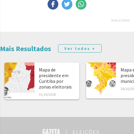
PUBLICIDADE
Mais Resultados
Ver todos +
Mapa de
Mapa e
presidente em
presid
Curitiba por
municíp
zonas eleitorais
28/10/20
31/10/2018
ELEIÇÕES