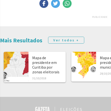
PUBLICIDADE
Mais Resultados
Ver todos +
Mapa de
Mapa e
presidente em
presid
Curitiba por
municíp
zonas eleitorais
28/10/20
31/10/2018
ELEIÇÕES