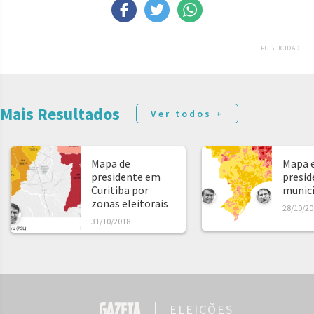
PUBLICIDADE
Mais Resultados
Ver todos +
Mapa de
Mapa e
presidente em
presid
Curitiba por
municíp
zonas eleitorais
28/10/20
31/10/2018
ELEIÇÕES