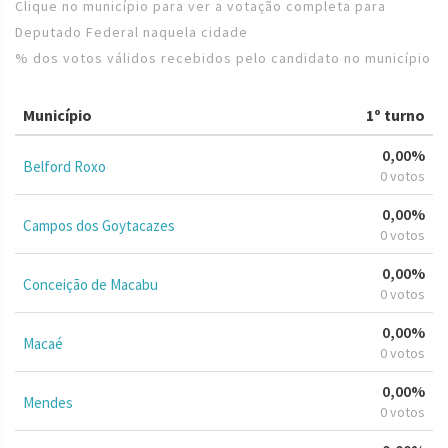
Clique no município para ver a votação completa para
Deputado Federal naquela cidade
% dos votos válidos recebidos pelo candidato no município
Município
1º turno
0,00%
Belford Roxo
0 votos
0,00%
Campos dos Goytacazes
0 votos
0,00%
Conceição de Macabu
0 votos
0,00%
Macaé
0 votos
0,00%
Mendes
0 votos