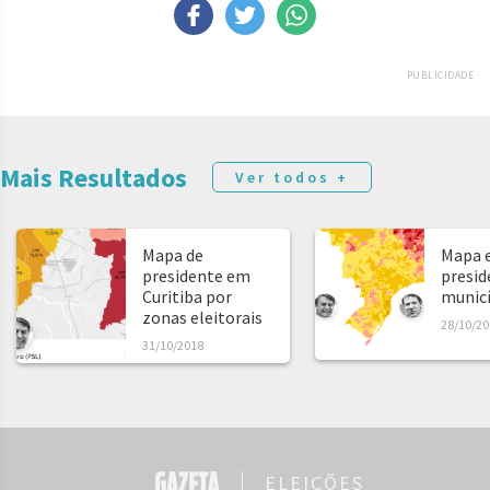
PUBLICIDADE
Mais Resultados
Ver todos +
Mapa de
Mapa e
presidente em
presid
Curitiba por
municíp
zonas eleitorais
28/10/20
31/10/2018
ELEIÇÕES