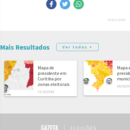
PUBLICIDADE
Mais Resultados
Ver todos +
Mapa de
Mapa e
presidente em
presid
Curitiba por
municíp
zonas eleitorais
28/10/20
31/10/2018
ELEIÇÕES