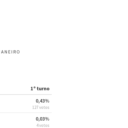
JANEIRO
1º turno
0,43%
127 votos
0,03%
4 votos