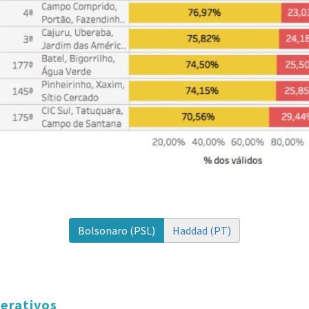
Bolsonaro (PSL)
Haddad (PT)
terativos