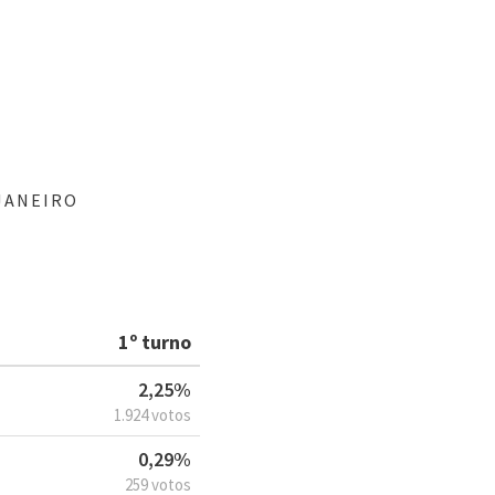
JANEIRO
1º turno
2,25%
1.924 votos
0,29%
259 votos