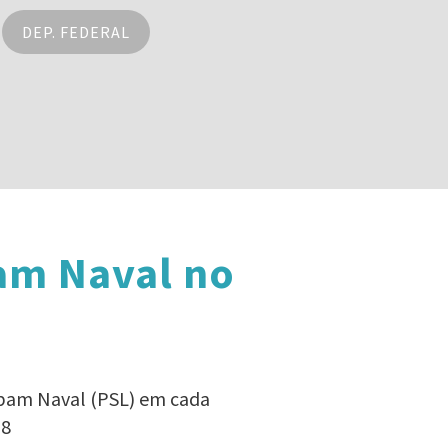
DEP. FEDERAL
am Naval no
mbam Naval (PSL) em cada
18