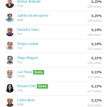
Alzimar Andrade
0,25%
PSB
129 votos
Julinho do Aeroporto
0,25%
MDB
129 votos
Daizinho Teles
0,24%
PSC
126 votos
Sergio Loubak
0,24%
PSC
123 votos
Diego Muguet
0,23%
PSL
118 votos
Luiz Paulo
0,23%
Eleito
PSDB
117 votos
Rosane Felix
0,23%
Eleito
PSD
117 votos
Carlos Alves
0,22%
PMN
114 votos