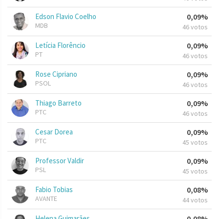
Edson Flavio Coelho
0,09%
MDB
46 votos
Letícia Florêncio
0,09%
PT
46 votos
Rose Cipriano
0,09%
PSOL
46 votos
Thiago Barreto
0,09%
PTC
46 votos
Cesar Dorea
0,09%
PTC
45 votos
Professor Valdir
0,09%
PSL
45 votos
Fabio Tobias
0,08%
AVANTE
44 votos
Helena Guimarães
0,08%