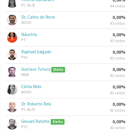
PC do B
44 votos
Dr, Carlos do Novo
0,08%
NOVO
43 votos
Náustria
0,08%
PT
43 votos
Raphael Salgado
0,08%
PSC
43 votos
Gustavo Tutuca
0,08%
Eleito
MDB
42 votos
Cíntia Melo
0,08%
NOVO
41 votos
Dr. Roberto Reis
0,08%
PC do B
41 votos
Giovani Ratinho
0,08%
Eleito
PTC
41 votos