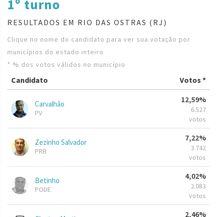
1º turno
RESULTADOS EM RIO DAS OSTRAS (RJ)
Clique no nome do candidato para ver sua votação por
municípios do estado inteiro
* % dos votos válidos no município
Candidato
Votos *
12,59%
Carvalhão
6.527
PV
votos
7,22%
Zezinho Salvador
3.742
PRB
votos
4,02%
Betinho
2.083
PODE
votos
2,46%