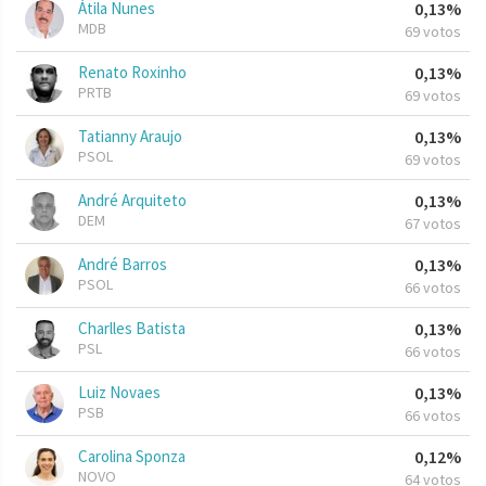
Átila Nunes
0,13%
MDB
69 votos
Renato Roxinho
0,13%
PRTB
69 votos
Tatianny Araujo
0,13%
PSOL
69 votos
André Arquiteto
0,13%
DEM
67 votos
André Barros
0,13%
PSOL
66 votos
Charlles Batista
0,13%
PSL
66 votos
Luiz Novaes
0,13%
PSB
66 votos
Carolina Sponza
0,12%
NOVO
64 votos