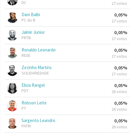
DC
27 votos
Dani Balbi
0,05%
PC do B
27 votos
Jalmir Junior
0,05%
PRTB
27 votos
Ronaldo Leonardo
0,05%
REDE
27 votos
Zezinho Martins
0,05%
SOLIDARIEDADE
27 votos
Elisia Rangel
0,05%
PDT
26 votos
Robson Leite
0,05%
PT
26 votos
Sargento Leandro
0,05%
PATRI
26 votos