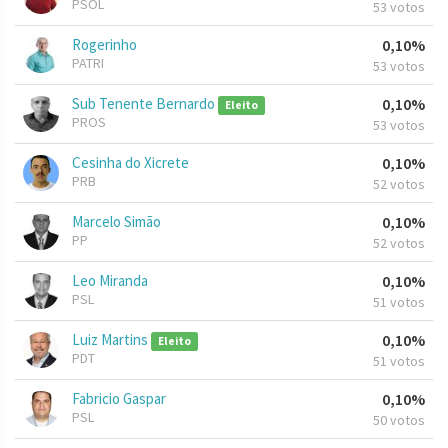
PSOL
53 votos
Rogerinho
0,10%
PATRI
53 votos
Sub Tenente Bernardo
0,10%
Eleito
PROS
53 votos
Cesinha do Xicrete
0,10%
PRB
52 votos
Marcelo Simão
0,10%
PP
52 votos
Leo Miranda
0,10%
PSL
51 votos
Luiz Martins
0,10%
Eleito
PDT
51 votos
Fabricio Gaspar
0,10%
PSL
50 votos