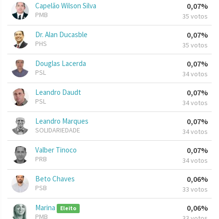
Capelão Wilson Silva
0,07%
PMB
35 votos
Dr. Alan Ducasble
0,07%
PHS
35 votos
Douglas Lacerda
0,07%
PSL
34 votos
Leandro Daudt
0,07%
PSL
34 votos
Leandro Marques
0,07%
SOLIDARIEDADE
34 votos
Valber Tinoco
0,07%
PRB
34 votos
Beto Chaves
0,06%
PSB
33 votos
Marina
0,06%
Eleito
PMB
33 votos