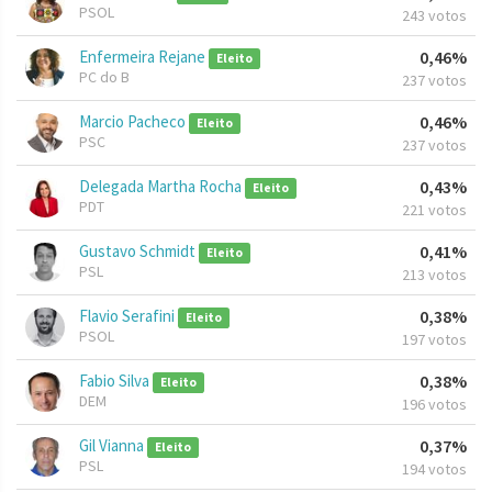
PSOL
243 votos
Enfermeira Rejane
0,46%
Eleito
PC do B
237 votos
Marcio Pacheco
0,46%
Eleito
PSC
237 votos
Delegada Martha Rocha
0,43%
Eleito
PDT
221 votos
Gustavo Schmidt
0,41%
Eleito
PSL
213 votos
Flavio Serafini
0,38%
Eleito
PSOL
197 votos
Fabio Silva
0,38%
Eleito
DEM
196 votos
Gil Vianna
0,37%
Eleito
PSL
194 votos