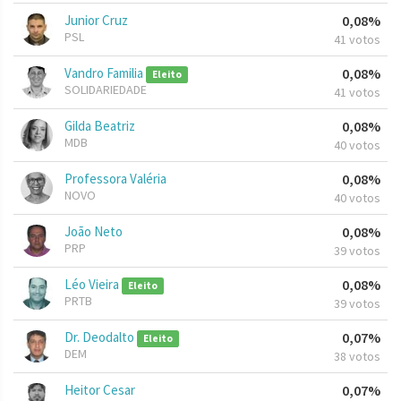
Junior Cruz
0,08%
PSL
41 votos
Vandro Familia
0,08%
Eleito
SOLIDARIEDADE
41 votos
Gilda Beatriz
0,08%
MDB
40 votos
Professora Valéria
0,08%
NOVO
40 votos
João Neto
0,08%
PRP
39 votos
Léo Vieira
0,08%
Eleito
PRTB
39 votos
Dr. Deodalto
0,07%
Eleito
DEM
38 votos
Heitor Cesar
0,07%