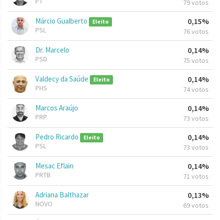
PT
79 votos
Márcio Gualberto
0,15%
Eleito
PSL
76 votos
Dr. Marcelo
0,14%
PSD
75 votos
Valdecy da Saúde
0,14%
Eleito
PHS
74 votos
Marcos Araújo
0,14%
PRP
73 votos
Pedro Ricardo
0,14%
Eleito
PSL
73 votos
Mesac Eflain
0,14%
PRTB
71 votos
Adriana Balthazar
0,13%
NOVO
69 votos