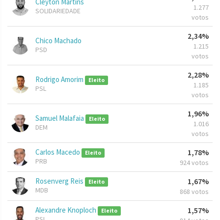
Cleyton Martins
1.277
SOLIDARIEDADE
votos
2,34%
Chico Machado
1.215
PSD
votos
2,28%
Rodrigo Amorim
Eleito
1.185
PSL
votos
1,96%
Samuel Malafaia
Eleito
1.016
DEM
votos
Carlos Macedo
1,78%
Eleito
PRB
924 votos
Rosenverg Reis
1,67%
Eleito
MDB
868 votos
Alexandre Knoploch
1,57%
Eleito
PSL