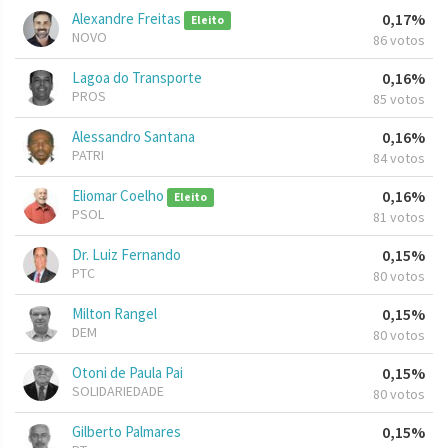
Alexandre Freitas
0,17%
Eleito
NOVO
86 votos
Lagoa do Transporte
0,16%
PROS
85 votos
Alessandro Santana
0,16%
PATRI
84 votos
Eliomar Coelho
0,16%
Eleito
PSOL
81 votos
Dr. Luiz Fernando
0,15%
PTC
80 votos
Milton Rangel
0,15%
DEM
80 votos
Otoni de Paula Pai
0,15%
SOLIDARIEDADE
80 votos
Gilberto Palmares
0,15%