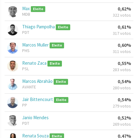
Max
0,62%
Eleito
MDB
322 votos
Thiago Pampolha
0,61%
Eleito
PDT
317 votos
Marcos Muller
0,60%
Eleito
PHS
311 votos
Renato Zaca
0,55%
Eleito
PSL
283 votos
Marcos Abrahão
0,54%
Eleito
AVANTE
280 votos
Jair Bittencourt
0,54%
Eleito
PP
279 votos
Janio Mendes
0,52%
PDT
269 votos
Renata Souza
0,47%
Eleito