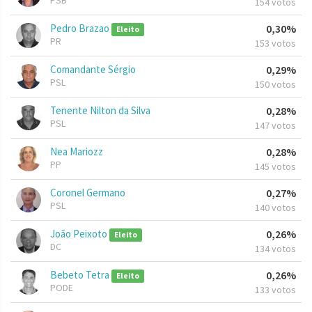
PSB
154 votos
Pedro Brazao
0,30%
Eleito
PR
153 votos
Comandante Sérgio
0,29%
PSL
150 votos
Tenente Nilton da Silva
0,28%
PSL
147 votos
Nea Mariozz
0,28%
PP
145 votos
Coronel Germano
0,27%
PSL
140 votos
João Peixoto
0,26%
Eleito
DC
134 votos
Bebeto Tetra
0,26%
Eleito
PODE
133 votos