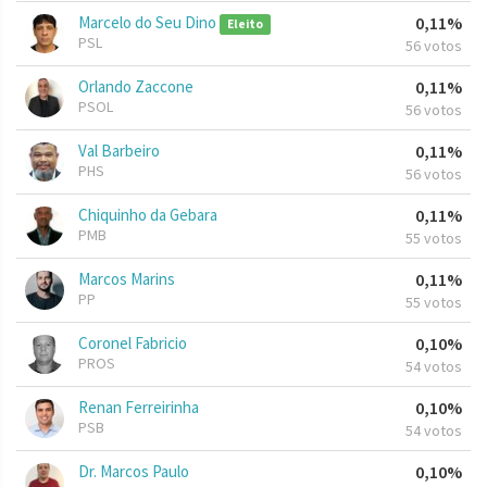
Marcelo do Seu Dino
0,11%
Eleito
PSL
56 votos
Orlando Zaccone
0,11%
PSOL
56 votos
Val Barbeiro
0,11%
PHS
56 votos
Chiquinho da Gebara
0,11%
PMB
55 votos
Marcos Marins
0,11%
PP
55 votos
Coronel Fabricio
0,10%
PROS
54 votos
Renan Ferreirinha
0,10%
PSB
54 votos
Dr. Marcos Paulo
0,10%