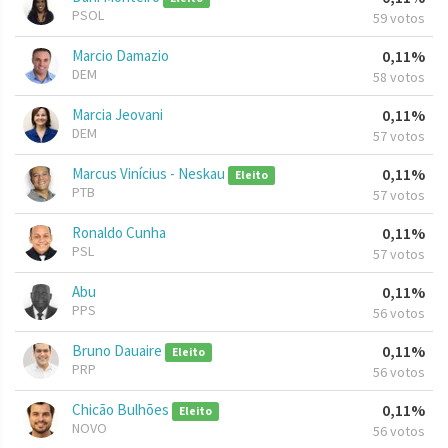
PSOL
59 votos
Marcio Damazio
0,11%
DEM
58 votos
Marcia Jeovani
0,11%
DEM
57 votos
Marcus Vinícius - Neskau
0,11%
Eleito
PTB
57 votos
Ronaldo Cunha
0,11%
PSL
57 votos
Abu
0,11%
PPS
56 votos
Bruno Dauaire
0,11%
Eleito
PRP
56 votos
Chicão Bulhões
0,11%
Eleito
NOVO
56 votos