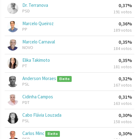
Dr. Terranova
0,37%
PSD
191 votos
Marcelo Queiroz
0,36%
PP
189 votos
Marcelo Carnaval
0,35%
NOVO
184 votos
Elika Takimoto
0,35%
PT
181 votos
Anderson Moraes
0,32%
Eleito
PSL
167 votos
Cidinha Campos
0,31%
PDT
163 votos
Cabo Flávia Louzada
0,30%
PSL
158 votos
Carlos Minc
0,30%
Eleito