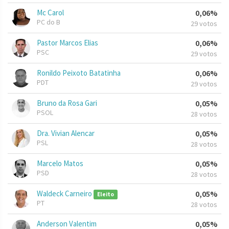
Mc Carol
0,06%
PC do B
29 votos
Pastor Marcos Elias
0,06%
PSC
29 votos
Ronildo Peixoto Batatinha
0,06%
PDT
29 votos
Bruno da Rosa Gari
0,05%
PSOL
28 votos
Dra. Vivian Alencar
0,05%
PSL
28 votos
Marcelo Matos
0,05%
PSD
28 votos
Waldeck Carneiro
0,05%
Eleito
PT
28 votos
Anderson Valentim
0,05%