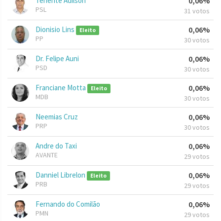
Tenente Adilson
0,06%
PSL
31 votos
Dionisio Lins
0,06%
Eleito
PP
30 votos
Dr. Felipe Auni
0,06%
PSD
30 votos
Franciane Motta
0,06%
Eleito
MDB
30 votos
Neemias Cruz
0,06%
PRP
30 votos
Andre do Taxi
0,06%
AVANTE
29 votos
Danniel Librelon
0,06%
Eleito
PRB
29 votos
Fernando do Comilão
0,06%
PMN
29 votos