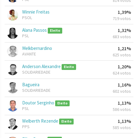
814 votos
Winnie Freitas
1,39%
PSOL
719 votos
Alana Passos
1,32%
Eleito
PSL
683 votos
Melkbernardino
1,21%
AVANTE
625 votos
Anderson Alexandre
1,20%
Eleito
SOLIDARIEDADE
624 votos
Bagueira
1,16%
SOLIDARIEDADE
602 votos
Doutor Serginho
1,13%
Eleito
PSL
586 votos
Welberth Rezende
1,13%
Eleito
PPS
585 votos