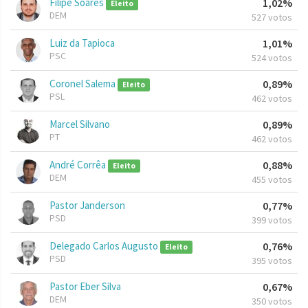
Filipe Soares
1,02%
Eleito
DEM
527 votos
Luiz da Tapioca
1,01%
PSC
524 votos
Coronel Salema
0,89%
Eleito
PSL
462 votos
Marcel Silvano
0,89%
PT
462 votos
André Corrêa
0,88%
Eleito
DEM
455 votos
Pastor Janderson
0,77%
PSD
399 votos
Delegado Carlos Augusto
0,76%
Eleito
PSD
395 votos
Pastor Eber Silva
0,67%
DEM
350 votos