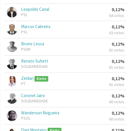
Leopoldo Canal
0,12%
PSL
64 votos
Marcos Cabreira
0,12%
PSL
63 votos
Bruno Lessa
0,12%
PSDB
61 votos
Renato Suhett
0,12%
SOLIDARIEDADE
61 votos
Zeidan
0,12%
Eleito
PT
61 votos
Coronel Jairo
0,12%
SOLIDARIEDADE
60 votos
Wanderson Nogueira
0,12%
PSOL
60 votos
Dani Monteiro
0,11%
Eleito