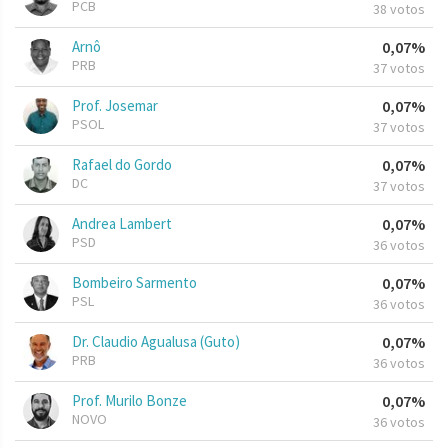
PCB
38 votos
Arnô
0,07%
PRB
37 votos
Prof. Josemar
0,07%
PSOL
37 votos
Rafael do Gordo
0,07%
DC
37 votos
Andrea Lambert
0,07%
PSD
36 votos
Bombeiro Sarmento
0,07%
PSL
36 votos
Dr. Claudio Agualusa (Guto)
0,07%
PRB
36 votos
Prof. Murilo Bonze
0,07%
NOVO
36 votos