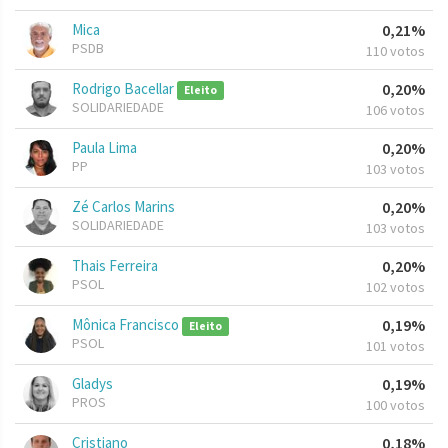
Mica
0,21%
PSDB
110 votos
Rodrigo Bacellar
0,20%
Eleito
SOLIDARIEDADE
106 votos
Paula Lima
0,20%
PP
103 votos
Zé Carlos Marins
0,20%
SOLIDARIEDADE
103 votos
Thais Ferreira
0,20%
PSOL
102 votos
Mônica Francisco
0,19%
Eleito
PSOL
101 votos
Gladys
0,19%
PROS
100 votos
Cristiano
0,18%