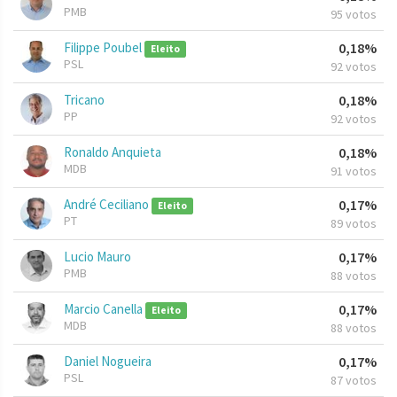
PMB
95 votos
Filippe Poubel
0,18%
Eleito
PSL
92 votos
Tricano
0,18%
PP
92 votos
Ronaldo Anquieta
0,18%
MDB
91 votos
André Ceciliano
0,17%
Eleito
PT
89 votos
Lucio Mauro
0,17%
PMB
88 votos
Marcio Canella
0,17%
Eleito
MDB
88 votos
Daniel Nogueira
0,17%
PSL
87 votos