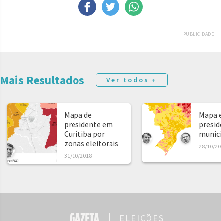
PUBLICIDADE
Mais Resultados
Ver todos +
Mapa de
Mapa e
presidente em
presid
Curitiba por
municíp
zonas eleitorais
28/10/20
31/10/2018
ELEIÇÕES