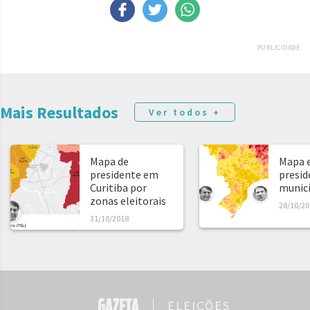
PUBLICIDADE
Mais Resultados
Ver todos +
Mapa de
Mapa e
presidente em
presid
Curitiba por
municíp
zonas eleitorais
28/10/20
31/10/2018
ELEIÇÕES