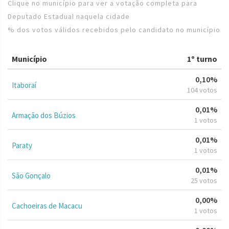
Clique no município para ver a votação completa para
Deputado Estadual naquela cidade
% dos votos válidos recebidos pelo candidato no município
Município
1º turno
0,10%
Itaboraí
104 votos
0,01%
Armação dos Búzios
1 votos
0,01%
Paraty
1 votos
0,01%
São Gonçalo
25 votos
0,00%
Cachoeiras de Macacu
1 votos