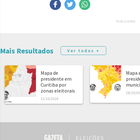
PUBLICIDADE
Mais Resultados
Ver todos +
Mapa de
Mapa e
presidente em
presid
Curitiba por
municíp
zonas eleitorais
28/10/20
31/10/2018
ELEIÇÕES