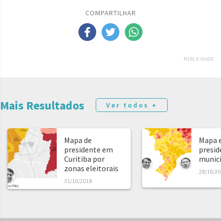
COMPARTILHAR
PUBLICIDADE
Mais Resultados
Ver todos +
Mapa de
Mapa e
presidente em
presid
Curitiba por
municíp
zonas eleitorais
28/10/20
31/10/2018