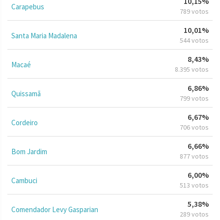
10,15%
Carapebus
789 votos
10,01%
Santa Maria Madalena
544 votos
8,43%
Macaé
8.395 votos
6,86%
Quissamã
799 votos
6,67%
Cordeiro
706 votos
6,66%
Bom Jardim
877 votos
6,00%
Cambuci
513 votos
5,38%
Comendador Levy Gasparian
289 votos