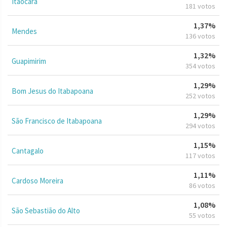
Itaocara
181 votos
1,37%
Mendes
136 votos
1,32%
Guapimirim
354 votos
1,29%
Bom Jesus do Itabapoana
252 votos
1,29%
São Francisco de Itabapoana
294 votos
1,15%
Cantagalo
117 votos
1,11%
Cardoso Moreira
86 votos
1,08%
São Sebastião do Alto
55 votos