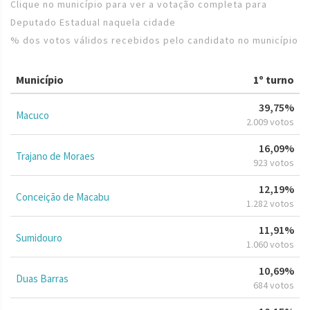
Clique no município para ver a votação completa para
Deputado Estadual naquela cidade
% dos votos válidos recebidos pelo candidato no município
Município
1º turno
39,75%
Macuco
2.009 votos
16,09%
Trajano de Moraes
923 votos
12,19%
Conceição de Macabu
1.282 votos
11,91%
Sumidouro
1.060 votos
10,69%
Duas Barras
684 votos