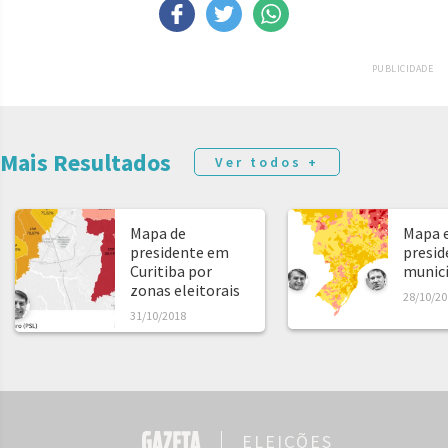
PUBLICIDADE
Mais Resultados
Ver todos +
Mapa de
Mapa e
presidente em
presid
Curitiba por
municíp
zonas eleitorais
28/10/20
31/10/2018
ELEIÇÕES