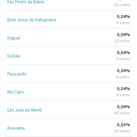
São Pedro da Aldeia
22 votos
0,04%
Bom Jesus do Itabapoana
8 votos
0,04%
Itaguaí
23 votos
0,04%
Itatiaia
6 votos
0,04%
Paracambi
8 votos
0,04%
Rio Claro
4 votos
0,04%
São João de Meriti
95 votos
0,03%
Araruama
18 votos