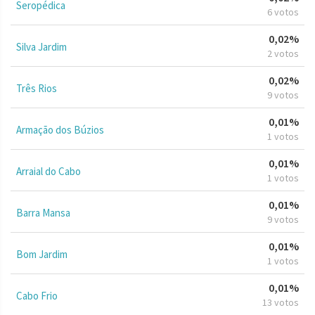
Seropédica
6 votos
0,02%
Silva Jardim
2 votos
0,02%
Três Rios
9 votos
0,01%
Armação dos Búzios
1 votos
0,01%
Arraial do Cabo
1 votos
0,01%
Barra Mansa
9 votos
0,01%
Bom Jardim
1 votos
0,01%
Cabo Frio
13 votos