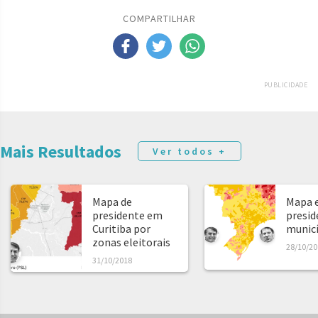
COMPARTILHAR
PUBLICIDADE
Mais Resultados
Ver todos +
Mapa de
Mapa e
presidente em
presid
Curitiba por
municíp
zonas eleitorais
28/10/20
31/10/2018