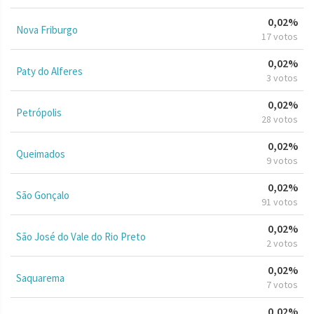
0,02%
Nova Friburgo
17 votos
0,02%
Paty do Alferes
3 votos
0,02%
Petrópolis
28 votos
0,02%
Queimados
9 votos
0,02%
São Gonçalo
91 votos
0,02%
São José do Vale do Rio Preto
2 votos
0,02%
Saquarema
7 votos
0,02%