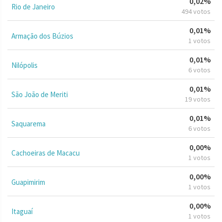
0,02%
Rio de Janeiro
494 votos
0,01%
Armação dos Búzios
1 votos
0,01%
Nilópolis
6 votos
0,01%
São João de Meriti
19 votos
0,01%
Saquarema
6 votos
0,00%
Cachoeiras de Macacu
1 votos
0,00%
Guapimirim
1 votos
0,00%
Itaguaí
1 votos