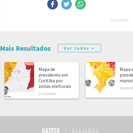
PUBLICIDADE
Mais Resultados
Ver todos +
Mapa de
Mapa e
presidente em
presid
Curitiba por
municíp
zonas eleitorais
28/10/20
31/10/2018
ELEIÇÕES