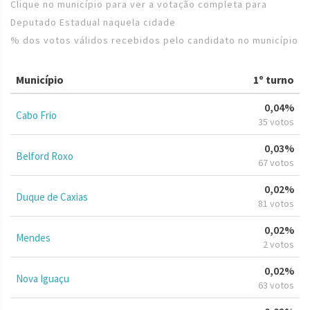
Clique no município para ver a votação completa para
Deputado Estadual naquela cidade
% dos votos válidos recebidos pelo candidato no município
Município
1º turno
0,04%
Cabo Frio
35 votos
0,03%
Belford Roxo
67 votos
0,02%
Duque de Caxias
81 votos
0,02%
Mendes
2 votos
0,02%
Nova Iguaçu
63 votos