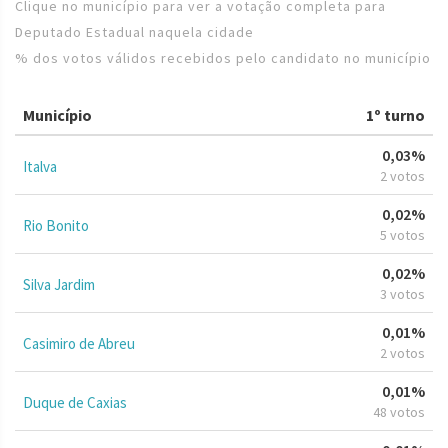
Clique no município para ver a votação completa para
Deputado Estadual naquela cidade
% dos votos válidos recebidos pelo candidato no município
Município
1º turno
0,03%
Italva
2 votos
0,02%
Rio Bonito
5 votos
0,02%
Silva Jardim
3 votos
0,01%
Casimiro de Abreu
2 votos
0,01%
Duque de Caxias
48 votos