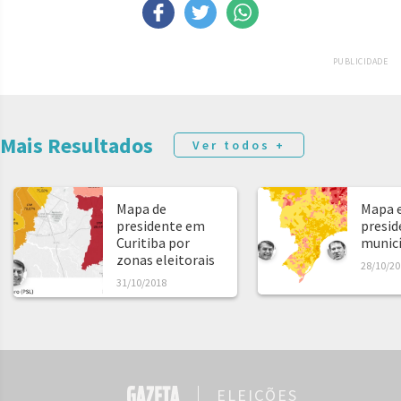
PUBLICIDADE
Mais Resultados
Ver todos +
Mapa de
Mapa e
presidente em
presid
Curitiba por
municíp
zonas eleitorais
28/10/20
31/10/2018
ELEIÇÕES