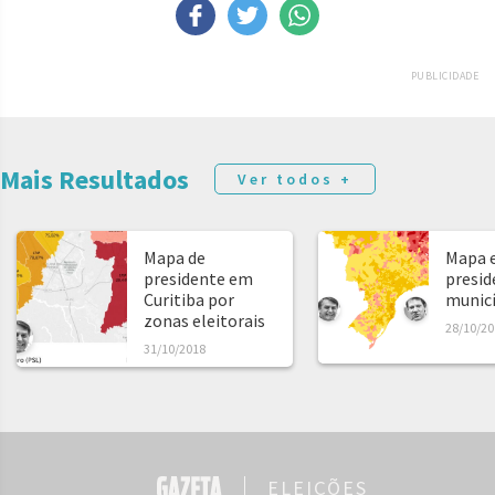
PUBLICIDADE
Mais Resultados
Ver todos +
Mapa de
Mapa e
presidente em
presid
Curitiba por
municíp
zonas eleitorais
28/10/20
31/10/2018
ELEIÇÕES