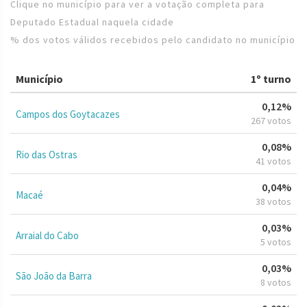
Clique no município para ver a votação completa para
Deputado Estadual naquela cidade
% dos votos válidos recebidos pelo candidato no município
Município
1º turno
0,12%
Campos dos Goytacazes
267 votos
0,08%
Rio das Ostras
41 votos
0,04%
Macaé
38 votos
0,03%
Arraial do Cabo
5 votos
0,03%
São João da Barra
8 votos