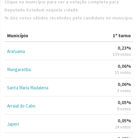
Clique no município para ver a votação completa para
Deputado Estadual naquela cidade
% dos votos válidos recebidos pelo candidato no município
Município
1º turno
0,23%
Araruama
139 votos
0,06%
Mangaratiba
15 votos
0,06%
Santa Maria Madalena
3 votos
0,05%
Arraial do Cabo
9 votos
0,05%
Japeri
24 votos