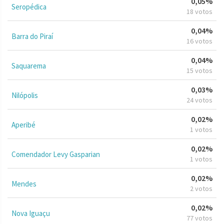
0,05%
Seropédica
18 votos
0,04%
Barra do Piraí
16 votos
0,04%
Saquarema
15 votos
0,03%
Nilópolis
24 votos
0,02%
Aperibé
1 votos
0,02%
Comendador Levy Gasparian
1 votos
0,02%
Mendes
2 votos
0,02%
Nova Iguaçu
77 votos