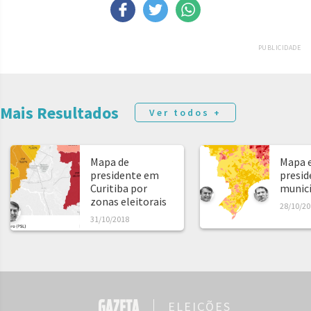
PUBLICIDADE
Mais Resultados
Ver todos +
Mapa de
Mapa e
presidente em
presid
Curitiba por
municíp
zonas eleitorais
28/10/20
31/10/2018
ELEIÇÕES