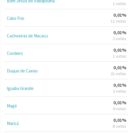
Bom Jesus do Itabapoana
1 votos
0,01%
Cabo Frio
11 votos
0,01%
Cachoeiras de Macacu
2 votos
0,01%
Cordeiro
1 votos
0,01%
Duque de Caxias
21 votos
0,01%
Iguaba Grande
2 votos
0,01%
Magé
9 votos
0,01%
Maricá
8 votos