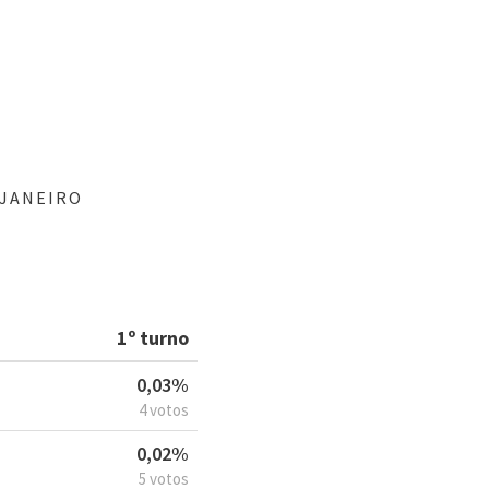
 JANEIRO
1º turno
0,03%
4 votos
0,02%
5 votos