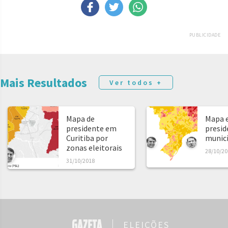
PUBLICIDADE
Mais Resultados
Ver todos +
Mapa de
Mapa e
presidente em
presid
Curitiba por
municíp
zonas eleitorais
28/10/20
31/10/2018
ELEIÇÕES