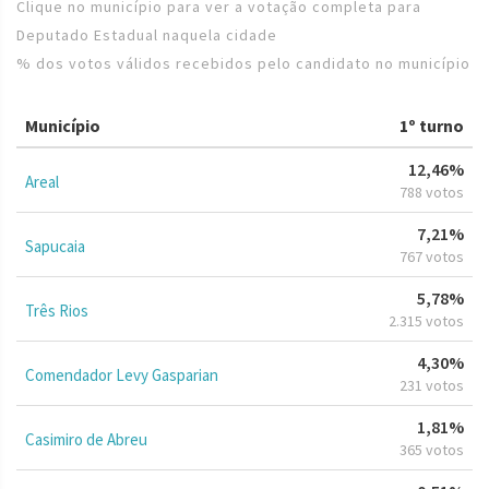
Clique no município para ver a votação completa para
Deputado Estadual naquela cidade
% dos votos válidos recebidos pelo candidato no município
Município
1º turno
12,46%
Areal
788 votos
7,21%
Sapucaia
767 votos
5,78%
Três Rios
2.315 votos
4,30%
Comendador Levy Gasparian
231 votos
1,81%
Casimiro de Abreu
365 votos