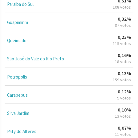
0,51%
Paraíba do Sul
108 votos
0,32%
Guapimirim
87 votos
0,23%
Queimados
119 votos
0,16%
São José do Vale do Rio Preto
18 votos
0,13%
Petrópolis
159 votos
0,12%
Carapebus
9 votos
0,10%
Silva Jardim
13 votos
0,07%
Paty do Alferes
11 votos