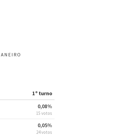
JANEIRO
1º turno
0,08%
15 votos
0,05%
24 votos