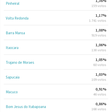
1,36%
Pinheiral
159 votos
1,17%
Volta Redonda
1.741 votos
1,08%
Barra Mansa
919 votos
1,06%
Itaocara
138 votos
1,05%
Trajano de Moraes
60 votos
1,03%
Sapucaia
109 votos
0,91%
Macuco
46 votos
0,86%
Bom Jesus do Itabapoana
168 votos