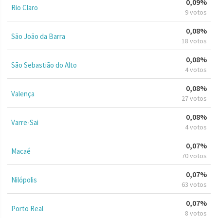
0,09%
Rio Claro
9 votos
0,08%
São João da Barra
18 votos
0,08%
São Sebastião do Alto
4 votos
0,08%
Valença
27 votos
0,08%
Varre-Sai
4 votos
0,07%
Macaé
70 votos
0,07%
Nilópolis
63 votos
0,07%
Porto Real
8 votos