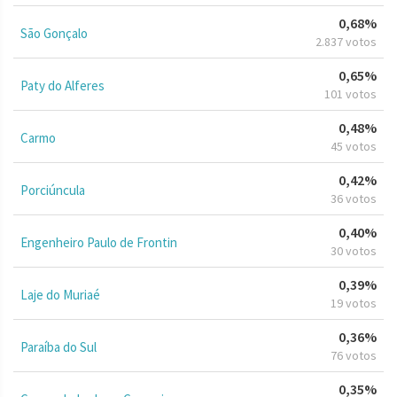
0,68%
São Gonçalo
2.837 votos
0,65%
Paty do Alferes
101 votos
0,48%
Carmo
45 votos
0,42%
Porciúncula
36 votos
0,40%
Engenheiro Paulo de Frontin
30 votos
0,39%
Laje do Muriaé
19 votos
0,36%
Paraíba do Sul
76 votos
0,35%