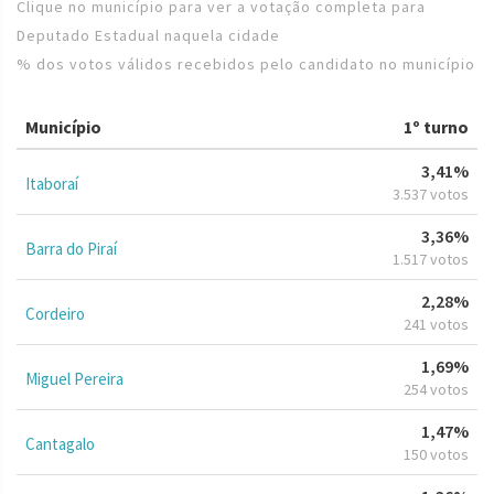
Clique no município para ver a votação completa para
Deputado Estadual naquela cidade
% dos votos válidos recebidos pelo candidato no município
Município
1º turno
3,41%
Itaboraí
3.537 votos
3,36%
Barra do Piraí
1.517 votos
2,28%
Cordeiro
241 votos
1,69%
Miguel Pereira
254 votos
1,47%
Cantagalo
150 votos