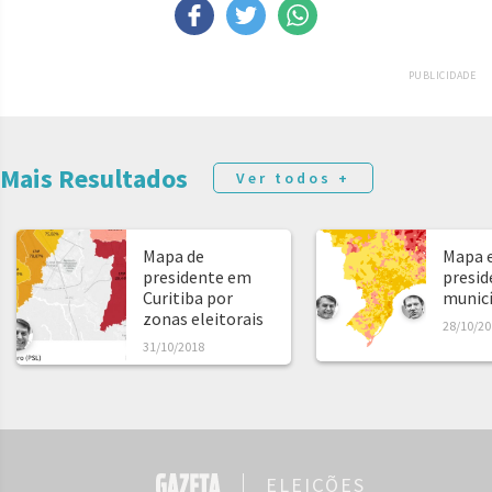
PUBLICIDADE
Mais Resultados
Ver todos +
Mapa de
Mapa e
presidente em
presid
Curitiba por
municíp
zonas eleitorais
28/10/20
31/10/2018
ELEIÇÕES