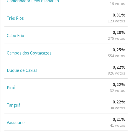
Comendador Levy Gasparian
19 votos
0,31%
Três Rios
123 votos
0,29%
Cabo Frio
275 votos
0,25%
Campos dos Goytacazes
554 votos
0,22%
Duque de Caxias
826 votos
0,22%
Piraí
32 votos
0,22%
Tanguá
38 votos
0,21%
Vassouras
41 votos