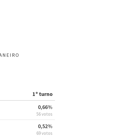
JANEIRO
1º turno
0,66%
56 votos
0,52%
69 votos