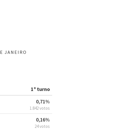
E JANEIRO
1º turno
0,71%
1.842 votos
0,16%
24 votos