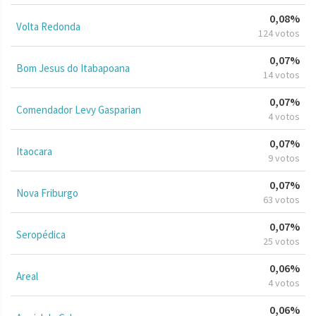
0,08%
Volta Redonda
124 votos
0,07%
Bom Jesus do Itabapoana
14 votos
0,07%
Comendador Levy Gasparian
4 votos
0,07%
Itaocara
9 votos
0,07%
Nova Friburgo
63 votos
0,07%
Seropédica
25 votos
0,06%
Areal
4 votos
0,06%