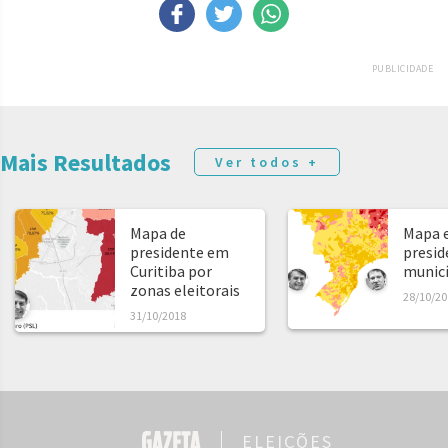
PUBLICIDADE
Mais Resultados
Ver todos +
Mapa de
Mapa e
presidente em
presid
Curitiba por
municíp
zonas eleitorais
28/10/20
31/10/2018
ELEIÇÕES