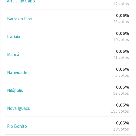
Arraial do Cabo
12 votos
0,06%
Barra do Piraí
28 votos
0,06%
Itatiaia
10 votos
0,06%
Maricá
41 votos
0,06%
Natividade
5 votos
0,06%
Nilópolis
57 votos
0,06%
Nova Iguaçu
195 votos
0,06%
Rio Bonito
19 votos