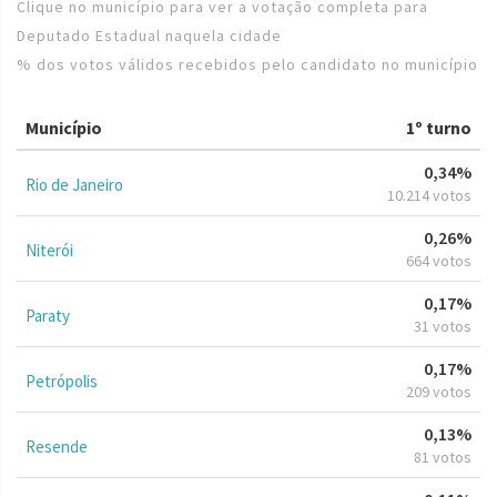
Clique no município para ver a votação completa para
Deputado Estadual naquela cidade
% dos votos válidos recebidos pelo candidato no município
Município
1º turno
0,34%
Rio de Janeiro
10.214 votos
0,26%
Niterói
664 votos
0,17%
Paraty
31 votos
0,17%
Petrópolis
209 votos
0,13%
Resende
81 votos